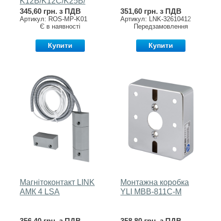
K12B/K12C/K25B/
K6255
345,60 грн. з ПДВ
351,60 грн. з ПДВ
Артикул: ROS-MP-K01
Артикул: LNK-32610412
Є в наявності
Передзамовлення
Купити
Купити
Магнітоконтакт LINK
Монтажна коробка
AМК 4 LSA
YLI MBB-811C-M
356,40 грн. з ПДВ
358,80 грн. з ПДВ