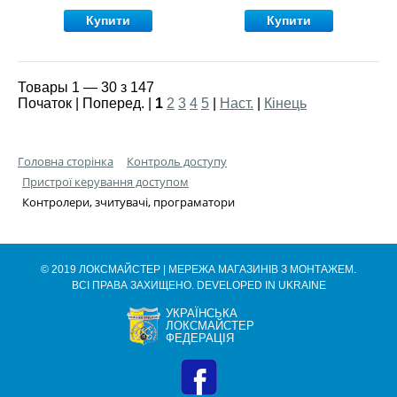
Купити
Купити
Товары 1 — 30 з 147
Початок | Поперед. |
1
2
3
4
5
|
Наст.
|
Кінець
Головна сторінка
Контроль доступу
Пристрої керування доступом
Контролери, зчитувачі, програматори
© 2019 ЛОКСМАЙСТЕР | МЕРЕЖА МАГАЗИНІВ З МОНТАЖЕМ.
ВСІ ПРАВА ЗАХИЩЕНО. DEVELOPED IN UKRAINE
УКРАЇНСЬКА
ЛОКСМАЙСТЕР
ФЕДЕРАЦІЯ