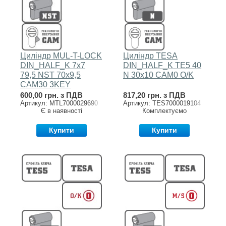
Циліндр MUL-T-LOCK
Циліндр TESA
DIN_HALF_K 7x7
DIN_HALF_K TE5 40
79,5 NST 70x9,5
N 30x10 CAM0 O/K
CAM30 3KEY
DND77_GREY 0767
600,00 грн. з ПДВ
817,20 грн. з ПДВ
Артикул: MTL7000029690
Артикул: TES7000019104
Є в наявності
Комплектуємо
Купити
Купити