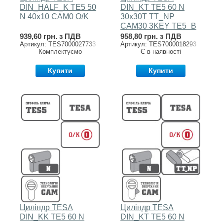
DIN_HALF_K TE5 50
DIN_KT TE5 60 N
N 40x10 CAM0 O/K
30x30T TT_NP
CAM30 3KEY TE5_B
939,60 грн. з ПДВ
958,80 грн. з ПДВ
Артикул: TES7000027733
Артикул: TES7000018293
Комплектуємо
Є в наявності
Купити
Купити
Циліндр TESA
Циліндр TESA
DIN_KK TE5 60 N
DIN_KT TE5 60 N