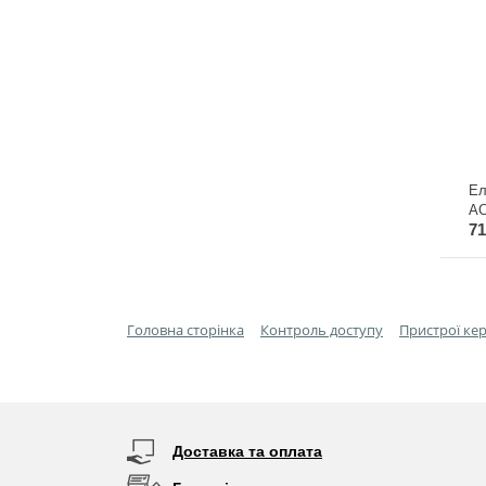
Ел
AC
71
ко
жи
мо
RO
вн
бл
Головна сторінка
Контроль доступу
Пристрої ке
Доставка та оплата