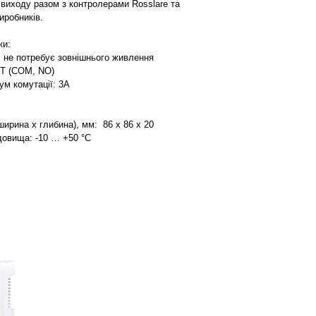
 виходу разом з контролерами Rosslare та
иробників.
ки:
 не потребує зовнішнього живлення
ST (COM, NO)
м комутації: 3А
ирина х глибина), мм: 86 х 86 х 20
овища: -10 … +50 °С