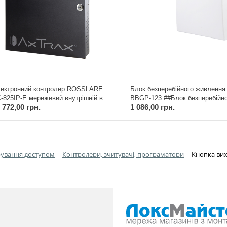
ектронний контролер ROSSLARE
Блок безперебійного живленн
-825IP-E мережевий внутрішній в
BBGP-123 ##Блок безперебійн
 772,00 грн.
1 086,00 грн.
рпусі ME-1515, з блоком
живлення СПВ BBGP-123
влення 4А, з IP-
дулем##Електронний контролер
SSLARE AC-825IP-E мережевий
утрішній в корпусі ME-1515, з
оком живлення 4А, з IP-модулем
рування доступом
Контролери, зчитувачі, програматори
Кнопка вих