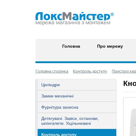
Головна
Про мережу
Головна сторінка
Контроль доступу
Пристрої ке
Кно
Циліндри
Замки механічні
Фурнітура захисна
Дотягувачі. Завіси, останови,
шпінгалети. Ущільнювачі
Контроль доступу