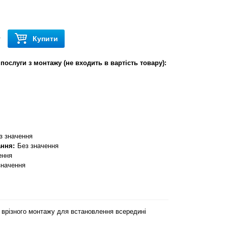
Купити
т
послуги з монтажу (не входить в вартість товару):
з значення
ання:
Без значення
ення
значення
 врізного монтажу для встановлення всередині