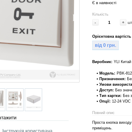
Є в наявності
Кількість
-
+
ш
Орієнтовна вартість 
від 0 грн.
Виробник:
YLI Китай
• Модель:
PBK-812
• Призначення:
Бе
• Умови використ
• Доступ:
Без знач
• Тип картки:
Без 
• Опції:
12-24 VDC
Повний опис
нтажити
Проста кнопка виходу
приміщень.
Інструкція користувача