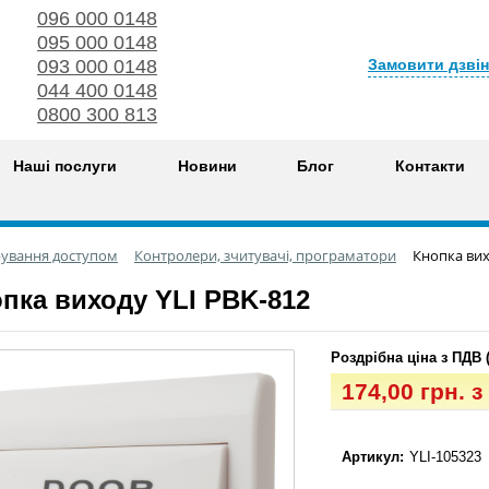
096 000 0148
095 000 0148
Замовити дзві
093 000 0148
044 400 0148
0800 300 813
Наші послуги
Новини
Блог
Контакти
рування доступом
Контролери, зчитувачі, програматори
Кнопка вих
пка виходу YLI PBK-812
Роздрібна ціна з ПДВ 
174,00 грн. 
Артикул:
YLI-105323