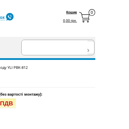
0
Кошик
нок
0,00 грн.
оду YLI PBK-812
(без вартості монтажу):
з ПДВ