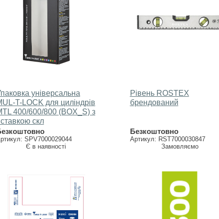
Упаковка універсальна
Рівень ROSTEX
MUL-T-LOCK для циліндрів
брендований
TL 400/600/800 (BOX_S) з
ставкою скл
Безкоштовно
Безкоштовно
ртикул: SPV7000029044
Артикул: RST7000030847
Є в наявності
Замовляємо