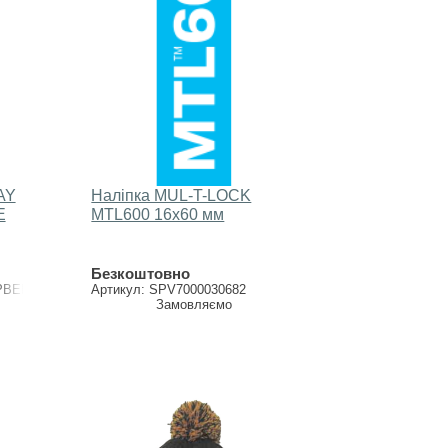
AY
Наліпка MUL-T-LOCK
E
МTL600 16х60 мм
Безкоштовно
PBEE
Артикул: SPV7000030682
Замовляємо