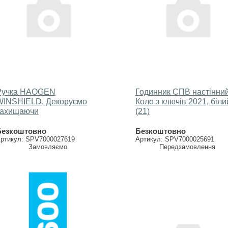
Ручка HAOGEN
Годинник СПВ настінний
WINSHIELD, Декоруємо
Коло з ключів 2021, біли
захищаючи
(21)
Безкоштовно
Безкоштовно
ртикул: SPV7000027619
Артикул: SPV7000025691
Замовляємо
Передзамовлення