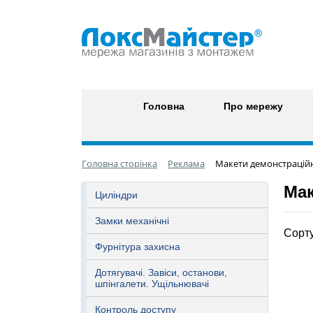
Головна
Про мережу
Головна сторінка
Реклама
Макети демонстраційні
Мак
Циліндри
Замки механічні
Сорту
Фурнітура захисна
Дотягувачі. Завіси, останови,
шпінгалети. Ущільнювачі
Контроль доступу