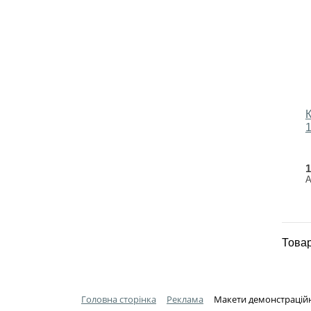
1
А
Товар
Головна сторінка
Реклама
Макети демонстраційні