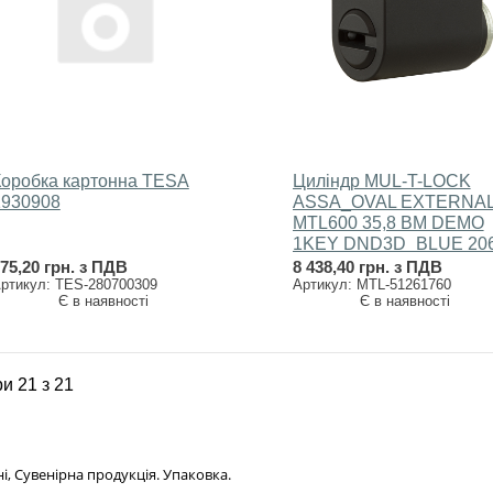
Коробка картонна TESA
Циліндр MUL-T-LOCK
1930908
ASSA_OVAL EXTERNA
MTL600 35,8 BM DEMO
1KEY DND3D_BLUE 20
75,20 грн. з ПДВ
8 438,40 грн. з ПДВ
ртикул: TES-280700309
Артикул: MTL-51261760
Є в наявності
Є в наявності
и 21 з 21
, Сувенірна продукція. Упаковка.