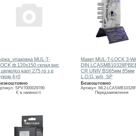
Бірка_упаковка MUL-T-
Макет MUL-T-LOCK 3-W
LOCK ф.120х150 склад вис
DIN LCASMB10328PBE
 целюлоз карт 275 гр з д
CR UNIV BS65мм 85мм
руком 4+0
L.O.G. w/o_SP
Безкоштовно
Безкоштовно
ртикул: SPV7000029780
Артикул: ML2-LCASMB10328
Є в наявності
Передзамовлення