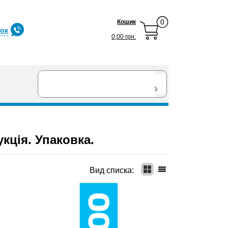
0
Кошик
нок
0,00 грн.
кція. Упаковка.
Вид списка: