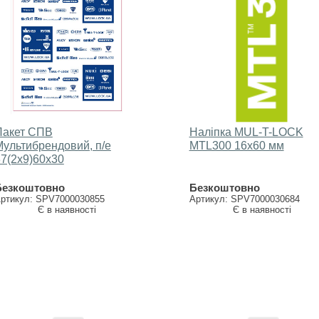
Пакет СПВ
Наліпка MUL-T-LOCK
Мультибрендовий, п/е
МTL300 16х60 мм
7(2х9)60х30
Безкоштовно
Безкоштовно
ртикул: SPV7000030855
Артикул: SPV7000030684
Є в наявності
Є в наявності