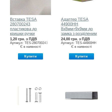
Вставка TESA
Адаптер TESA
280700243
44900HH
пластикова до
8x8мм>9x9мм до
кришки ручки
замка з розділеним
GLOBAL1E
штоком
1,20 грн. з ПДВ
24,00 грн. з ПДВ
Артикул: TES-280700243
Артикул: TES-44900HH
Є в наявності
Є в наявності
Купити
Купити