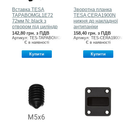
Вставка TESA
Зворотна планка
TAPABOMGL1E72
TESA CERA1900N
72мм N: black з
нижня до накладної
отвором під циліндр
антипаніки
до ручки GLOBAL1E
142,80 грн. з ПДВ
158,40 грн. з ПДВ
Артикул: TES-TAPABOMGL1E72
Артикул: TES-CERA1900N/REF1
Є в наявності
Є в наявності
Купити
Купити