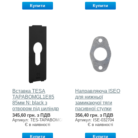
Купити
Купити
Вставка TESA
Направляюча ISEO
TAPABOMGL1E85
для нижньої
85мм N: black з
замикаючої тяги
отвором під циліндр
пасивної стулки
до ручки GLOBAL1E
032704 метал
345,60 грн. з ПДВ
356,40 грн. з ПДВ
Артикул: TES-TAPABOMGL1E85
Артикул: ISE-032704
Є в наявності
Є в наявності
Купити
Купити