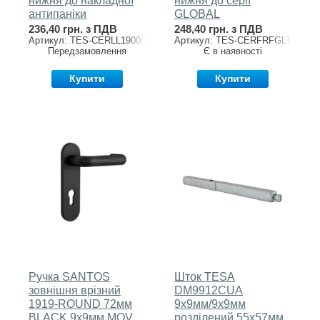
нижня до накладної
нижня до серії
антипаніки
GLOBAL
236,40 грн. з ПДВ
248,40 грн. з ПДВ
Артикул: TES-CERLL1900/REF1
Артикул: TES-CERFRFGLT
Передзамовлення
Є в наявності
Купити
Купити
Ручка SANTOS
Шток TESA
зовнішня врізний
DM9912CUA
1919-ROUND 72мм
9х9мм/9х9мм
BLACK 9x9мм MOV
розділений 55х57мм