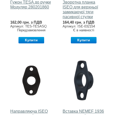
Гужон TESA до ручки
Зворотна планка
Модуляр 280201860
ISEO для верхньої
замикаючої тяги
пасивної стулки
врізний 032154
162,00 грн. з ПДВ
164,40 грн. з ПДВ
Артикул: TES-TESASQ
Артикул: ISE-032154
пластик
Передзамовлення
Є в наявності
Купити
Купити
Направляюча ISEO
Вставка NEMEF 1936