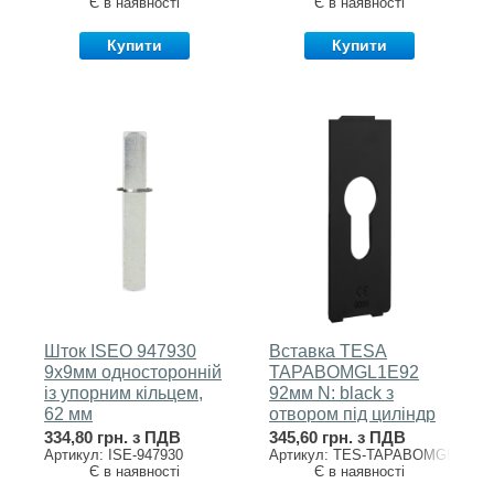
Є в наявності
Є в наявності
Купити
Купити
Шток ISEO 947930
Вставка TESA
9x9мм односторонній
TAPABOMGL1E92
із упорним кільцем,
92мм N: black з
62 мм
отвором під циліндр
до ручки GLOBAL1E
334,80 грн. з ПДВ
345,60 грн. з ПДВ
Артикул: ISE-947930
Артикул: TES-TAPABOMGL1E92
Є в наявності
Є в наявності