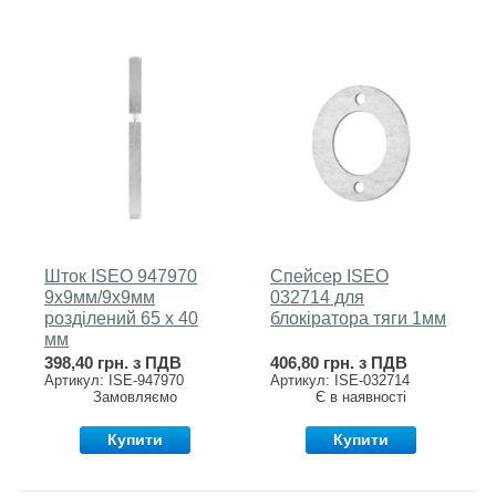
Шток ISEO 947970
Спейсер ISEO
9х9мм/9х9мм
032714 для
розділений 65 х 40
блокіратора тяги 1мм
мм
398,40 грн. з ПДВ
406,80 грн. з ПДВ
Артикул: ISE-947970
Артикул: ISE-032714
Замовляємо
Є в наявності
Купити
Купити