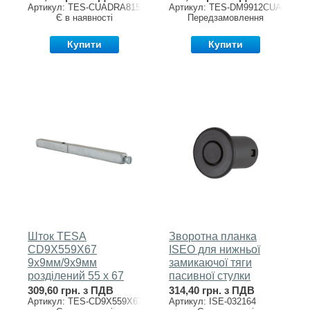
Артикул: TES-CUADRA8150
Артикул: TES-DM9912CUA
Є в наявності
Передзамовлення
Купити
Купити
Шток TESA
Зворотна планка
CD9X559X67
ISEO для нижньої
9х9мм/9х9мм
замикаючої тяги
розділений 55 х 67
пасивної стулки
мм
032164 пластик
309,60 грн. з ПДВ
314,40 грн. з ПДВ
Артикул: TES-CD9X559X67
Артикул: ISE-032164