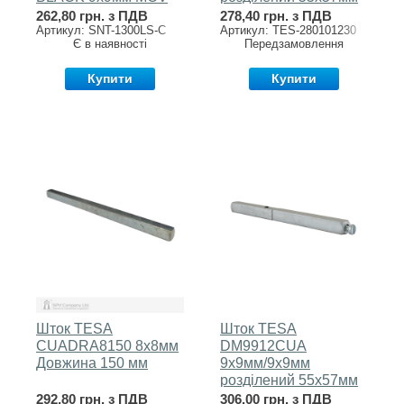
CYL_HOLE
262,80 грн. з ПДВ
278,40 грн. з ПДВ
Артикул: SNT-1300LS-C
Артикул: TES-280101230
Є в наявності
Передзамовлення
Купити
Купити
Шток TESA
Шток TESA
CUADRA8150 8x8мм
DM9912CUA
Довжина 150 мм
9х9мм/9х9мм
розділений 55х57мм
292,80 грн. з ПДВ
306,00 грн. з ПДВ