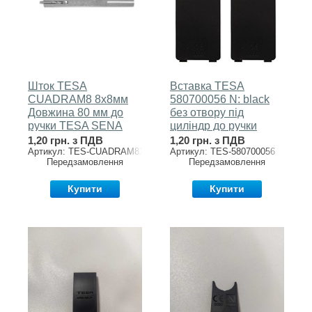
Шток TESA
Вставка TESA
CUADRAM8 8x8мм
580700056 N: black
Довжина 80 мм до
без отвору під
ручки TESA SENA
циліндр до ручки
ROUND fix-mov
GLOBAL1E
1,20 грн. з ПДВ
1,20 грн. з ПДВ
Артикул: TES-CUADRAM8X80
Артикул: TES-580700056
Передзамовлення
Передзамовлення
Купити
Купити