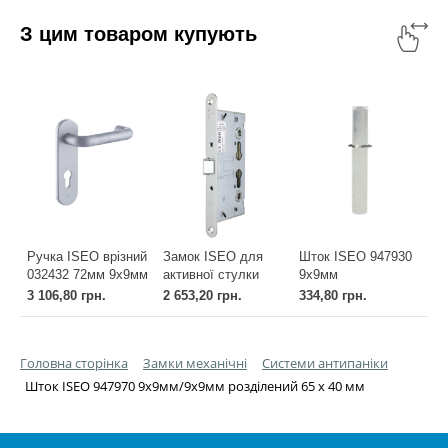
З цим товаром купують
Ручка ISEO врізний
Замок ISEO для
Шток ISEO 947930
032432 72мм 9x9мм
активної стулки
9x9мм
I MOV
врізний 214110654 1
односторонній із
3 106,80 грн.
2 653,20 грн.
334,80 грн.
CYL_HOLE##Ручка
Locking BS65мм
упорним кільцем,
ISEO врізний
72мм 9х9мм/9х9мм
62 мм##Шток ISEO
032432 72мм 9x9мм
Zinc ##Замок ISEO
947930 9x9мм
Головна сторінка
Замки механічні
Системи антипаніки
I MOV CYL_HOLE
для активної
односторонній із
стулки врізний
упорним кільцем,
Шток ISEO 947970 9х9мм/9х9мм розділений 65 х 40 мм
214110654 1 Locking
62 мм
BS65мм 72мм
9х9мм/9х9мм Zinc