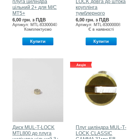
плуга циліндра
LOCK довга до штока
цільний 2+ для М/С
коуплінга
MT5+
тумблерного
6,00 грн. з ПДВ
6,00 грн. з ПДВ
Артикул: MTL-83300040
Артикул: MTL-83000008
Комплектуємо
Є в наявності
Купити
Купити
Акція
Диск MUL-T-LOCK
Плуг циліндра MUL-T-
MTL800 до плуга
LOCK CLASSIC