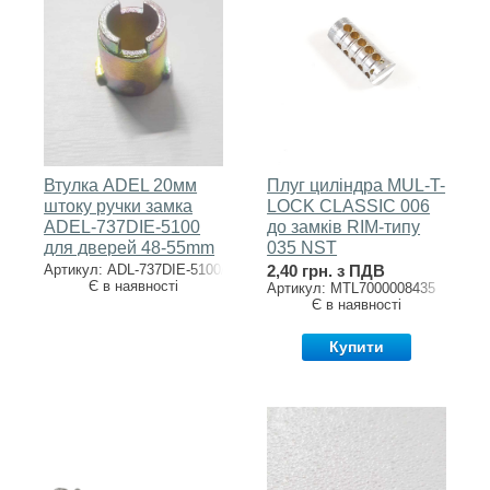
Втулка ADEL 20мм
Плуг циліндра MUL-T-
штоку ручки замка
LOCK CLASSIC 006
ADEL-737DIE-5100
до замків RIM-типу
для дверей 48-55mm
035 NST
Артикул: ADL-737DIE-5100/20
2,40 грн. з ПДВ
Є в наявності
Артикул: MTL7000008435
Є в наявності
Купити