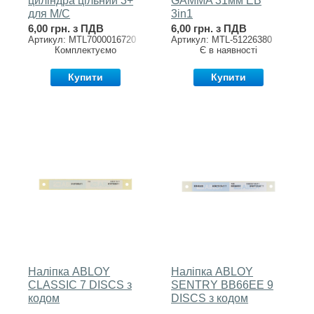
циліндра цільний 3+
GAMMA 31мм EB
для М/С
3in1
6,00 грн. з ПДВ
6,00 грн. з ПДВ
Артикул: MTL7000016720
Артикул: MTL-51226380
Комплектуємо
Є в наявності
Купити
Купити
Наліпка ABLOY
Наліпка ABLOY
CLASSIC 7 DISCS з
SENTRY BB66EE 9
кодом
DISCS з кодом