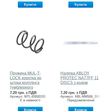
Купити
Купити
Пружина MUL-T-
Наліпка ABLOY
LOCK коротка до
PROTEC NA77FF 11
штока коуплінга
DISCS з кодом
тумблерного
7,20 грн. з ПДВ
7,20 грн. з ПДВ
Артикул: MTL-83000155
Артикул: ABL-MM506_3000202
Є в наявності
Передзамовлення
Купити
Купити