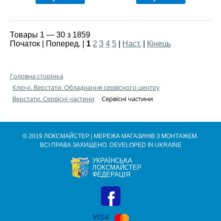
Товары 1 — 30 з 1859
Початок | Поперед. |
1
2
3
4
5
|
Наст.
|
Кінець
Головна сторінка
Ключі. Верстати. Обладнання сервісного центру
Верстати. Сервісні частини
Сервісні частини
© 2019 ЛОКСМАЙСТЕР | МЕРЕЖА МАГАЗИНІВ З МОНТАЖЕМ.
ВСІ ПРАВА ЗАХИЩЕНО. DEVELOPED IN UKRAINE
УКРАЇНСЬКА
ЛОКСМАЙСТЕР
ФЕДЕРАЦІЯ