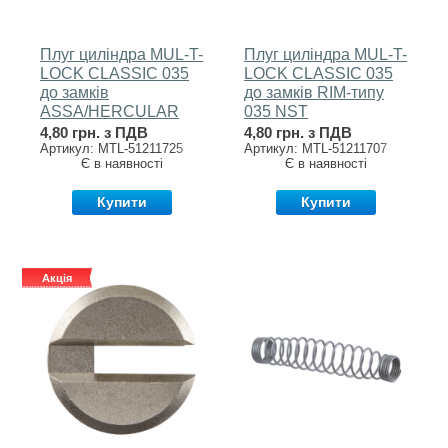
Плуг циліндра MUL-T-
Плуг циліндра MUL-T-
LOCK CLASSIC 035
LOCK CLASSIC 035
до замків
до замків RIM-типу
ASSA/HERCULAR
035 NST
EB
4,80 грн. з ПДВ
4,80 грн. з ПДВ
Артикул: MTL-51211725
Артикул: MTL-51211707
Є в наявності
Є в наявності
Купити
Купити
Акція