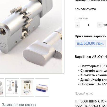
Комплектуємо
Кількість
-
+
ш
Орієнтовна вартість 
від 510,00 грн.
Виробник:
ABLOY Фі
• Платформа:
PRO
• Симетрія цилінд
• Кількість ключів
• Дизайн/Колір кл
• Профіль:
TA77ZZ
Повний опис
!!!!! ЗОВНІШНЯ СТ
Замовлення ключа
ЗАГАРТОВАНОЇ СТАЛІ 