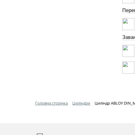
Перег
Зава
Головна сторінка
Циліндри
Циліндр ABLOY DIN_