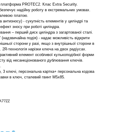
платформа PROTEC2. Клас Extra Security.
безпечує надійну роботу в екстремальних умовах.
талевою платою.
антизносу) - сукупність елементів у циліндрі та
ь ефект зносу при роботі циліндра.
ання – перший диск циліндра з загартованої сталі.
 (надзвичайна подія) - надає можливість відкрити
ішньої сторони у разі, якщо з внутрішньої сторони в
 2R-технологія нарізки ключа на двох радіусах.
ерактивний елемент особливої кулькоподібної форми
сту від несанкціонованого дублювання ключів.
я.
р, 3 ключі, персональна картка+ персональна кодова
тавки в ключ, сталевий гвинт М5х85.
A77ZZ