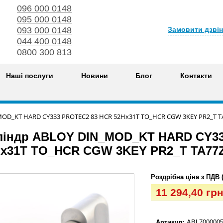
096 000 0148
095 000 0148
Замовити дзві
093 000 0148
044 400 0148
0800 300 813
Наші послуги
Новини
Блог
Контакти
MOD_KT HARD CY333 PROTEC2 83 HCR 52Hx31T TO_HCR CGW 3KEY PR2_T T
ліндр ABLOY DIN_MOD_KT HARD CY33
Hx31T TO_HCR CGW 3KEY PR2_T TA77
Роздрібна ціна з ПДВ 
11 294,40 гр
Артикул:
ABL7000005