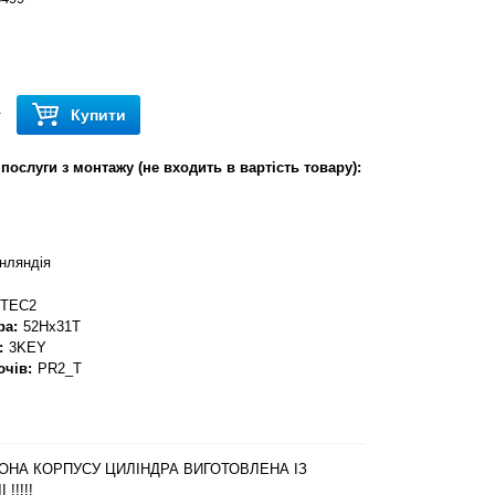
Купити
т
послуги з монтажу (не входить в вартість товару):
нляндія
TEC2
ра:
52Hx31T
:
3KEY
ючів:
PR2_T
ОРОНА КОРПУСУ ЦИЛІНДРА ВИГОТОВЛЕНА ІЗ
!!!!!