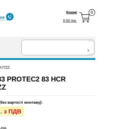
0
Кошик
нок
0,00 грн.
A77ZZ
3 PROTEC2 83 HCR
ZZ
(без вартості монтажу):
н. з ПДВ
499