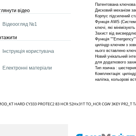
Патентована ключова 
лянути відео
Дисковий механізм за
Корпус підсилений с
Функція AWS (Система 
Відеоогляд №1
ключі, які мінімізуют
Захист від висвердлюв
нтажити
Функція ""Emergency""
циліндр ключем з зовн
нього вставлено ключ.
Інструкція користувача
Новий унікальний інт
для додаткового захи
Електронні матеріали
Тип язичка : шестерн
Комплектація: цилінд
наліпка, кольорові вс
MOD_KT HARD CY333 PROTEC2 83 HCR 52Hx31T TO_HCR CGW 3KEY PR2_T T