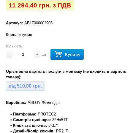
11 294,40 грн. з ПДВ
Артикул:
ABL7000002905
Комплектуємо
Кількість
-
+
Купити
шт
Орієнтовна вартість послуги з монтажу (не входить в вартість
товару):
від 510,00 грн.
Виробник:
ABLOY Фінляндія
• Платформа:
PROTEC2
• Симетрія циліндра:
32Hx51T
• Кількість ключів:
3KEY
• Дизайн/Колір ключів:
PR2_T