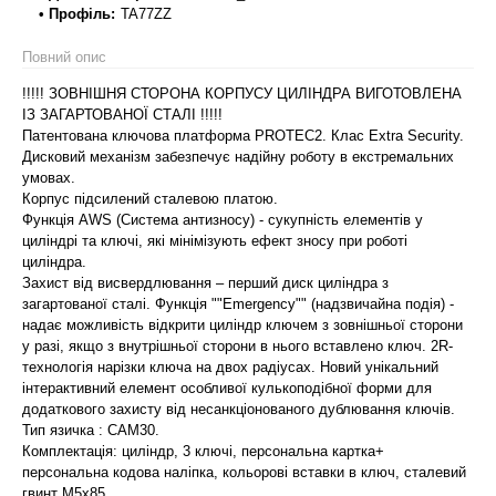
• Профіль:
TA77ZZ
Повний опис
!!!!! ЗОВНІШНЯ СТОРОНА КОРПУСУ ЦИЛІНДРА ВИГОТОВЛЕНА
ІЗ ЗАГАРТОВАНОЇ СТАЛІ !!!!!
Патентована ключова платформа PROTEC2. Клас Extra Security.
Дисковий механізм забезпечує надійну роботу в екстремальних
умовах.
Корпус підсилений сталевою платою.
Функція AWS (Система антизносу) - сукупність елементів у
циліндрі та ключі, які мінімізують ефект зносу при роботі
циліндра.
Захист від висвердлювання – перший диск циліндра з
загартованої сталі. Функція ""Emergency"" (надзвичайна подія) -
надає можливість відкрити циліндр ключем з зовнішньої сторони
у разі, якщо з внутрішньої сторони в нього вставлено ключ. 2R-
технологія нарізки ключа на двох радіусах. Новий унікальний
інтерактивний елемент особливої кулькоподібної форми для
додаткового захисту від несанкціонованого дублювання ключів.
Тип язичка : САМ30.
Комплектація: циліндр, 3 ключі, персональна картка+
персональна кодова наліпка, кольорові вставки в ключ, сталевий
гвинт М5х85.