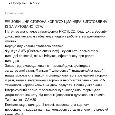
• Профіль:
TA77ZZ
Повний опис
!!!!! ЗОВНІШНЯ СТОРОНА КОРПУСУ ЦИЛІНДРА ВИГОТОВЛЕНА
ІЗ ЗАГАРТОВАНОЇ СТАЛІ !!!!!
Патентована ключова платформа PROTEC2. Клас Extra Security.
Дисковий механізм забезпечує надійну роботу в екстремальних
умовах.
Корпус підсилений сталевою платою.
Функція AWS (Система антизносу) - сукупність елементів у
циліндрі та ключі, які мінімізують ефект зносу при роботі
циліндра.
Захист від висвердлювання – перший диск циліндра з
загартованої сталі. Функція ""Emergency"" (надзвичайна подія) -
надає можливість відкрити циліндр ключем з зовнішньої сторони
у разі, якщо з внутрішньої сторони в нього вставлено ключ. 2R-
технологія нарізки ключа на двох радіусах. Новий унікальний
інтерактивний елемент особливої кулькоподібної форми для
додаткового захисту від несанкціонованого дублювання ключів.
Тип язичка : САМ30.
Комплектація: циліндр, 3 ключі, персональна картка+
персональна кодова наліпка, кольорові вставки в ключ, сталевий
гвинт М5х85.