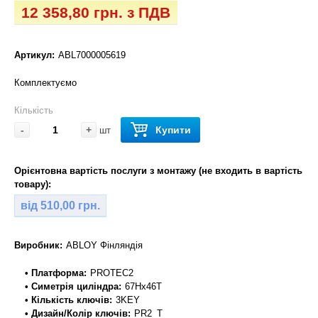
12 358,80 грн. з ПДВ
Артикул:
ABL7000005619
Комплектуємо
Кількість
-
+
Купити
шт
Орієнтовна вартість послуги з монтажу (не входить в вартість
товару):
від 510,00 грн.
Виробник:
ABLOY Фінляндія
• Платформа:
PROTEC2
• Симетрія циліндра:
67Hx46T
• Кількість ключів:
3KEY
• Дизайн/Колір ключів:
PR2_T