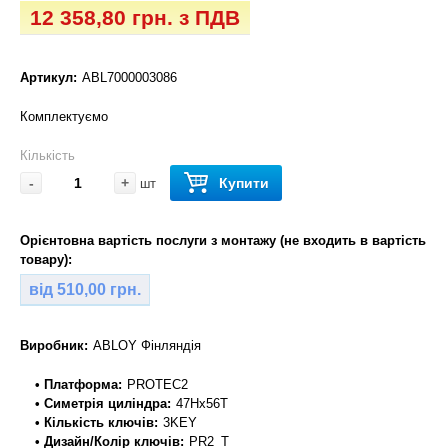
12 358,80 грн. з ПДВ
Артикул:
ABL7000003086
Комплектуємо
Кількість
-
+
Купити
шт
Орієнтовна вартість послуги з монтажу (не входить в вартість
товару):
від 510,00 грн.
Виробник:
ABLOY Фінляндія
• Платформа:
PROTEC2
• Симетрія циліндра:
47Hx56T
• Кількість ключів:
3KEY
• Дизайн/Колір ключів:
PR2_T