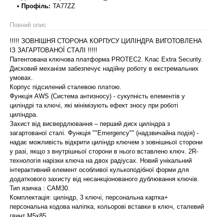
• Профіль:
TA77ZZ
Повний опис
!!!!! ЗОВНІШНЯ СТОРОНА КОРПУСУ ЦИЛІНДРА ВИГОТОВЛЕНА
ІЗ ЗАГАРТОВАНОЇ СТАЛІ !!!!!
Патентована ключова платформа PROTEC2. Клас Extra Security.
Дисковий механізм забезпечує надійну роботу в екстремальних
умовах.
Корпус підсилений сталевою платою.
Функція AWS (Система антизносу) - сукупність елементів у
циліндрі та ключі, які мінімізують ефект зносу при роботі
циліндра.
Захист від висвердлювання – перший диск циліндра з
загартованої сталі. Функція ""Emergency"" (надзвичайна подія) -
надає можливість відкрити циліндр ключем з зовнішньої сторони
у разі, якщо з внутрішньої сторони в нього вставлено ключ. 2R-
технологія нарізки ключа на двох радіусах. Новий унікальний
інтерактивний елемент особливої кулькоподібної форми для
додаткового захисту від несанкціонованого дублювання ключів.
Тип язичка : САМ30.
Комплектація: циліндр, 3 ключі, персональна картка+
персональна кодова наліпка, кольорові вставки в ключ, сталевий
гвинт М5х85.