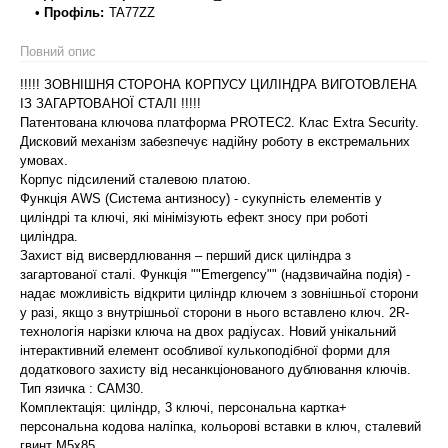
• Профіль:
TA77ZZ
Повний опис
!!!!! ЗОВНІШНЯ СТОРОНА КОРПУСУ ЦИЛІНДРА ВИГОТОВЛЕНА
ІЗ ЗАГАРТОВАНОЇ СТАЛІ !!!!!
Патентована ключова платформа PROTEC2. Клас Extra Security.
Дисковий механізм забезпечує надійну роботу в екстремальних
умовах.
Корпус підсилений сталевою платою.
Функція AWS (Система антизносу) - сукупність елементів у
циліндрі та ключі, які мінімізують ефект зносу при роботі
циліндра.
Захист від висвердлювання – перший диск циліндра з
загартованої сталі. Функція ""Emergency"" (надзвичайна подія) -
надає можливість відкрити циліндр ключем з зовнішньої сторони
у разі, якщо з внутрішньої сторони в нього вставлено ключ. 2R-
технологія нарізки ключа на двох радіусах. Новий унікальний
інтерактивний елемент особливої кулькоподібної форми для
додаткового захисту від несанкціонованого дублювання ключів.
Тип язичка : САМ30.
Комплектація: циліндр, 3 ключі, персональна картка+
персональна кодова наліпка, кольорові вставки в ключ, сталевий
гвинт М5х85.