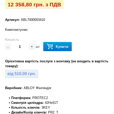
12 358,80 грн. з ПДВ
Артикул:
ABL7000003410
Комплектуємо
Кількість
-
+
Купити
шт
Орієнтовна вартість послуги з монтажу (не входить в вартість
товару):
від 510,00 грн.
Виробник:
ABLOY Фінляндія
• Платформа:
PROTEC2
• Симетрія циліндра:
42Hx61T
• Кількість ключів:
3KEY
• Дизайн/Колір ключів:
PR2_T