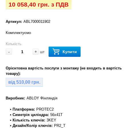
10 058,40 грн. з ПДВ
Артикул:
ABL7000011902
Комплектуємо
Кількість
-
+
Купити
шт
Орієнтовна вартість послуги з монтажу (не входить в вартість
товару):
від 510,00 грн.
Виробник:
ABLOY Фінляндія
• Платформа:
PROTEC2
• Симетрія циліндра:
56x41T
• Кількість ключів:
3KEY
• Дизайн/Колір ключів:
PR2_T