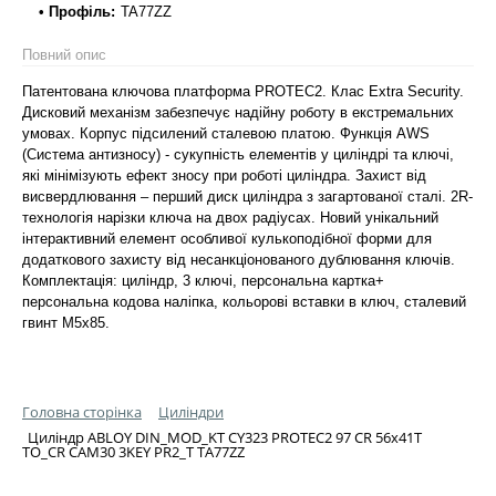
• Профіль:
TA77ZZ
Повний опис
Патентована ключова платформа PROTEC2. Клас Extra Security.
Дисковий механізм забезпечує надійну роботу в екстремальних
умовах. Корпус підсилений сталевою платою. Функція AWS
(Система антизносу) - сукупність елементів у циліндрі та ключі,
які мінімізують ефект зносу при роботі циліндра. Захист від
висвердлювання – перший диск циліндра з загартованої сталі. 2R-
технологія нарізки ключа на двох радіусах. Новий унікальний
інтерактивний елемент особливої кулькоподібної форми для
додаткового захисту від несанкціонованого дублювання ключів.
Комплектація: циліндр, 3 ключі, персональна картка+
персональна кодова наліпка, кольорові вставки в ключ, сталевий
гвинт М5х85.
Головна сторінка
Циліндри
Циліндр ABLOY DIN_MOD_KT CY323 PROTEC2 97 CR 56x41T
TO_CR CAM30 3KEY PR2_T TA77ZZ