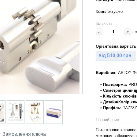
Комплектуємо
Кількість
-
+
ш
Орієнтовна вартість 
від 510,00 грн.
Виробник:
ABLOY Фі
• Платформа:
PRO
• Симетрія цилінд
• Кількість ключів
• Дизайн/Колір кл
• Профіль:
TA77ZZ
Повний опис
Патентована ключова 
Замовлення ключа
механізм забезпечує 