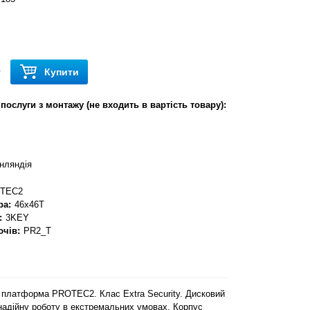
Купити
т
послуги з монтажу (не входить в вартість товару):
нляндія
TEC2
ра:
46x46T
:
3KEY
ючів:
PR2_T
платформа PROTEC2. Клас Extra Security. Дисковий
надійну роботу в екстремальних умовах. Корпус