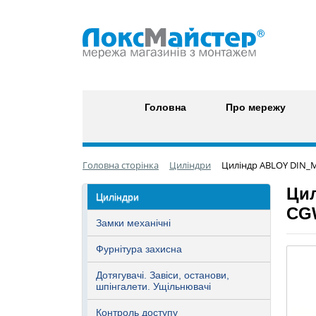
Головна
Про мережу
Головна сторінка
Циліндри
Циліндр ABLOY DIN_M
Цил
Циліндри
CG
Замки механічні
Фурнітура захисна
Дотягувачі. Завіси, останови,
шпінгалети. Ущільнювачі
Контроль доступу