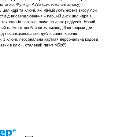
платою. Функція AWS (Система антизносу) -
у циліндрі та ключі, які мінімізують ефект зносу при
ист від висвердлювання – перший диск циліндра з
R-технологія нарізки ключа на двох радіусах. Новий
вний елемент особливої кулькоподібної форми для
від несанкціонованого дублювання ключів.
р, 3 ключі, персональна картка+ персональна кодова
тавки в ключ, сталевий гвинт М5х85.