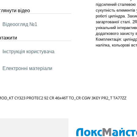
підсилений сталевою 
лянути відео
сукупність елементів 
роботі циліндра. Зах
загартованої сталі. 2
Відеоогляд №1
унікальний інтеракти
додаткового захисту 
нтажити
Комплектація: цилінд
наліпка, кольорові вс
Інструкція користувача
Електронні матеріали
OD_KT CY323 PROTEC2 92 CR 46x46T TO_CR CGW 3KEY PR2_T TA77ZZ