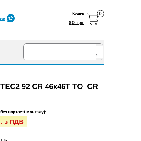
0
Кошик
нок
0,00 грн.
TEC2 92 CR 46x46T TO_CR
(без вартості монтажу):
н. з ПДВ
185