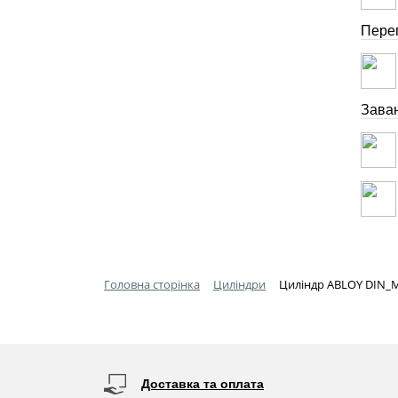
Перег
Зава
Головна сторінка
Циліндри
Циліндр ABLOY DIN_M
Доставка та оплата