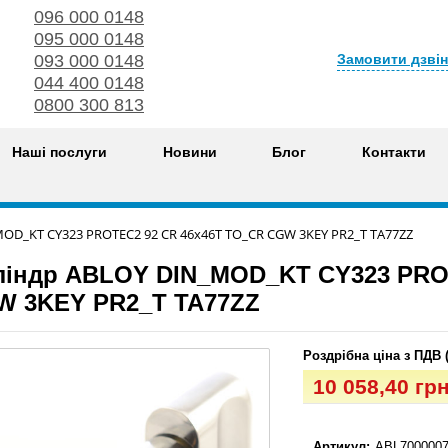
096 000 0148
095 000 0148
Замовити дзві
093 000 0148
044 400 0148
0800 300 813
Наші послуги
Новини
Блог
Контакти
OD_KT CY323 PROTEC2 92 CR 46x46T TO_CR CGW 3KEY PR2_T TA77ZZ
індр ABLOY DIN_MOD_KT CY323 PRO
W 3KEY PR2_T TA77ZZ
Роздрібна ціна з ПДВ 
10 058,40 гр
Артикул:
ABL7000007