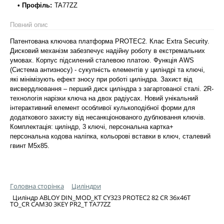
• Профіль:
TA77ZZ
Повний опис
Патентована ключова платформа PROTEC2. Клас Extra Security.
Дисковий механізм забезпечує надійну роботу в екстремальних
умовах. Корпус підсилений сталевою платою. Функція AWS
(Система антизносу) - сукупність елементів у циліндрі та ключі,
які мінімізують ефект зносу при роботі циліндра. Захист від
висвердлювання – перший диск циліндра з загартованої сталі. 2R-
технологія нарізки ключа на двох радіусах. Новий унікальний
інтерактивний елемент особливої кулькоподібної форми для
додаткового захисту від несанкціонованого дублювання ключів.
Комплектація: циліндр, 3 ключі, персональна картка+
персональна кодова наліпка, кольорові вставки в ключ, сталевий
гвинт М5х85.
Головна сторінка
Циліндри
Циліндр ABLOY DIN_MOD_KT CY323 PROTEC2 82 CR 36x46T
TO_CR CAM30 3KEY PR2_T TA77ZZ