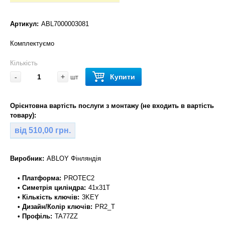
Артикул:
ABL7000003081
Комплектуємо
Кількість
-
+
Купити
шт
Орієнтовна вартість послуги з монтажу (не входить в вартість
товару):
від 510,00 грн.
Виробник:
ABLOY Фінляндія
• Платформа:
PROTEC2
• Симетрія циліндра:
41x31T
• Кількість ключів:
3KEY
• Дизайн/Колір ключів:
PR2_T
• Профіль:
TA77ZZ