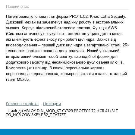
Повний опис
Патентована ключова платформа PROTEC2. Клас Extra Security.
Дисковий механізм забезпечує надійну роботу в екстремальних
умовах. Корпус підсилений сталевою платою. Функція AWS
(Система антизносу) - сукупність елементів у циліндрі та ключі,
які мінімізують ефект зносу при роботі циліндра. Захист від
висвердлювання – перший диск циліндра з загартованої сталі. 2R-
технологія нарізки ключа на двох радіусах. Новий унікальний
інтерактивний елемент особливої кулькоподібної форми для
додаткового захисту від несанкціонованого дублювання ключів.
Комплектація: циліндр, 3 ключі, персональна картка+
персональна кодова наліпка, кольорові вставки в ключ, сталевий
гвинт М5х85.
Головна сторінка
Циліндри
Циліндр ABLOY DIN_MOD_KT CY323 PROTEC2 72 HCR 41x31T
TO_HCR CGW 3KEY PR2_T TA77ZZ