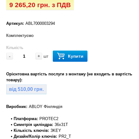
9 265,20 грн. з ПДВ
Артикул:
ABL7000003294
Комплектуємо
Кількість
-
+
Купити
шт
Орієнтовна вартість послуги з монтажу (не входить в вартість
товару):
від 510,00 грн.
Виробник:
ABLOY Фінляндія
• Платформа:
PROTEC2
• Симетрія циліндра:
36x31T
• Кількість ключів:
3KEY
• Дизайн/Колір ключів:
PR2_T