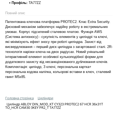
• Профіль:
TA77ZZ
Повний опис
Патентована ключова платформа PROTEC2. Клас Extra Security.
Дисковий механізм забезпечує надійну роботу в екстремальних
умовах. Корпус підсилений сталевою платою. Функція AWS
(Система антизносу) - сукупність елементів у циліндрі та ключі,
які мінімізують ефект зносу при роботі циліндра. Захист від
висвердлювання – перший диск циліндра з загартованої сталі. 2R-
технологія нарізки ключа на двох радіусах. Новий унікальний
інтерактивний елемент особливої кулькоподібної форми для
додаткового захисту від несанкціонованого дублювання ключів.
Комплектація: циліндр, 3 ключі, персональна картка+
персональна кодова наліпка, кольорові вставки в ключ, сталевий
гвинт М5х85.
Головна сторінка
Циліндри
Циліндр ABLOY DIN_MOD_KT CY323 PROTEC2 67 HCR 36x31T
TO_HCR CAM30 3KEY PR2_T TA77ZZ