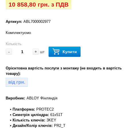
10 858,80 грн. з ПДВ
Артикул:
ABL7000002977
Комплектуємо
Кількість
-
+
Купити
шт
Орієнтовна вартість послуги з монтажу (не входить в вартість
товару):
від грн.
Виробник:
ABLOY Фінляндія
• Платформа:
PROTEC2
• Симетрія циліндра:
61x51T
• Кількість ключів:
3KEY
• Дизайн/Колір ключів:
PR2_T