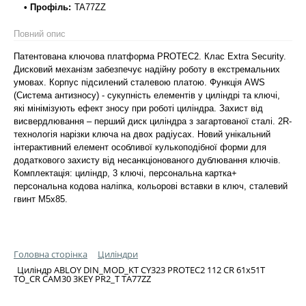
• Профіль:
TA77ZZ
Повний опис
Патентована ключова платформа PROTEC2. Клас Extra Security.
Дисковий механізм забезпечує надійну роботу в екстремальних
умовах. Корпус підсилений сталевою платою. Функція AWS
(Система антизносу) - сукупність елементів у циліндрі та ключі,
які мінімізують ефект зносу при роботі циліндра. Захист від
висвердлювання – перший диск циліндра з загартованої сталі. 2R-
технологія нарізки ключа на двох радіусах. Новий унікальний
інтерактивний елемент особливої кулькоподібної форми для
додаткового захисту від несанкціонованого дублювання ключів.
Комплектація: циліндр, 3 ключі, персональна картка+
персональна кодова наліпка, кольорові вставки в ключ, сталевий
гвинт М5х85.
Головна сторінка
Циліндри
Циліндр ABLOY DIN_MOD_KT CY323 PROTEC2 112 CR 61x51T
TO_CR CAM30 3KEY PR2_T TA77ZZ