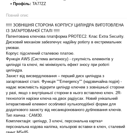
• Профіль:
TA77ZZ
Повний опис
!!!!! ЗОВНІШНЯ СТОРОНА КОРПУСУ ЦИЛІНДРА ВИГОТОВЛЕНА
ІЗ ЗАГАРТОВАНОЇ СТАЛІ !!!!!
Патентована ключова платформа PROTEC2. Клас Extra Security.
Дисковий механізм забезпечує надійну роботу в екстремальних
умовах.
Корпус підсилений сталевою платою.
Функція AWS (Система антизносу) - сукупність елементів у
циліндрі та ключі, які мінімізують ефект зносу при роботі
циліндра.
Захист від висвердлювання – перший диск циліндра з
загартованої сталі. Функція ""Emergency"" (надзвичайна подія) -
надає можливість відкрити циліндр ключем з зовнішньої сторони
у разі, якщо з внутрішньої сторони в нього вставлено ключ. 2R-
технологія нарізки ключа на двох радіусах. Новий унікальний
інтерактивний елемент особливої кулькоподібної форми для
додаткового захисту від несанкціонованого дублювання ключів.
Тип язичка : САМ30.
Комплектація: циліндр, 3 ключі, персональна картка+
персональна кодова наліпка, кольорові вставки в ключ, сталевий
гвинт М5х85.