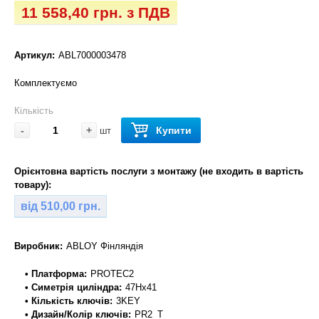
11 558,40 грн. з ПДВ
Артикул:
ABL7000003478
Комплектуємо
Кількість
-
+
Купити
шт
Орієнтовна вартість послуги з монтажу (не входить в вартість
товару):
від 510,00 грн.
Виробник:
ABLOY Фінляндія
• Платформа:
PROTEC2
• Симетрія циліндра:
47Hx41
• Кількість ключів:
3KEY
• Дизайн/Колір ключів:
PR2_T