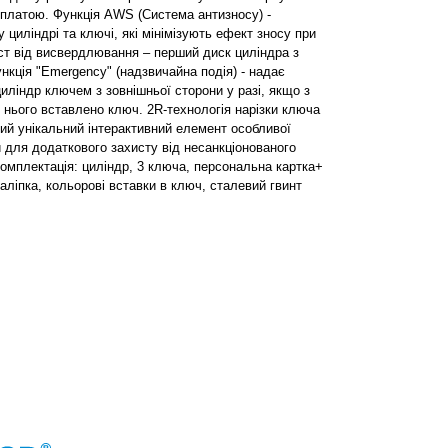
платою. Функція AWS (Система антизносу) -
у циліндрі та ключі, які мінімізують ефект зносу при
ист від висвердлювання – перший диск циліндра з
ункція "Emergency" (надзвичайна подія) - надає
иліндр ключем з зовнішньої сторони у разі, якщо з
 нього вставлено ключ. 2R-технологія нарізки ключа
вий унікальний інтерактивний елемент особливої
 для додаткового захисту від несанкціонованого
омплектація: циліндр, 3 ключа, персональна картка+
ліпка, кольорові вставки в ключ, сталевий гвинт