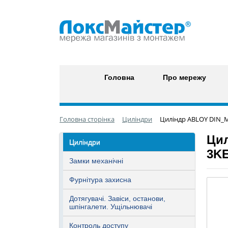
Головна
Про мережу
Головна сторінка
Циліндри
Циліндр ABLOY DIN_M
Цил
Циліндри
3KE
Замки механічні
Фурнітура захисна
Дотягувачі. Завіси, останови,
шпінгалети. Ущільнювачі
Контроль доступу