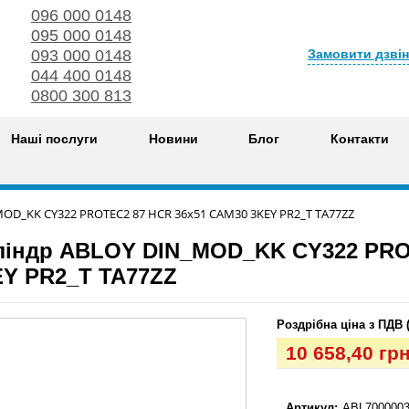
096 000 0148
095 000 0148
Замовити дзві
093 000 0148
044 400 0148
0800 300 813
Наші послуги
Новини
Блог
Контакти
OD_KK CY322 PROTEC2 87 HCR 36x51 CAM30 3KEY PR2_T TA77ZZ
індр ABLOY DIN_MOD_KK CY322 PRO
Y PR2_T TA77ZZ
Роздрібна ціна з ПДВ 
10 658,40 гр
Артикул:
ABL7000003