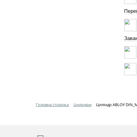
Перег
Зава
Головна сторінка
Циліндри
Циліндр ABLOY DIN_M