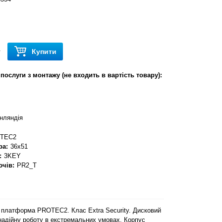
Купити
т
послуги з монтажу (не входить в вартість товару):
нляндія
TEC2
ра:
36x51
:
3KEY
ючів:
PR2_T
платформа PROTEC2. Клас Extra Security. Дисковий
надійну роботу в екстремальних умовах. Корпус