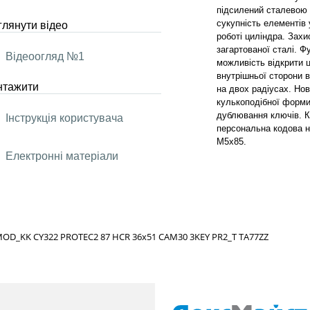
підсилений сталевою 
сукупність елементів 
лянути відео
роботі циліндра. Зах
загартованої сталі. Ф
Відеоогляд №1
можливість відкрити ц
внутрішньої сторони в
нтажити
на двох радіусах. Но
кулькоподібної форми
дублювання ключів. К
Інструкція користувача
персональна кодова на
М5х85.
Електронні матеріали
OD_KK CY322 PROTEC2 87 HCR 36x51 CAM30 3KEY PR2_T TA77ZZ