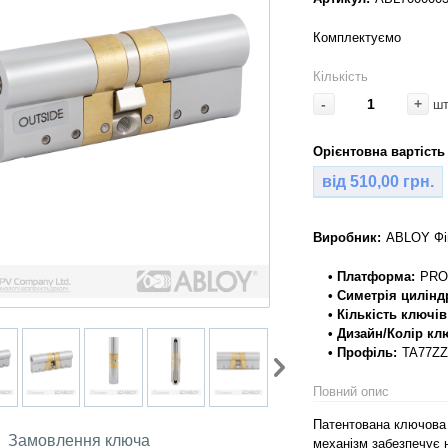
Комплектуємо
Кількість
-
+
ш
Орієнтовна вартість 
від 510,00 грн.
Виробник:
ABLOY Фі
• Платформа:
PRO
• Симетрія цилінд
• Кількість ключів
• Дизайн/Колір кл
• Профіль:
TA77ZZ
Повний опис
Патентована ключова 
Замовлення ключа
механізм забезпечує 