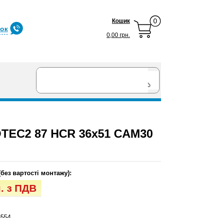
0
Кошик
нок
0,00 грн.
TEC2 87 HCR 36x51 CAM30
(без вартості монтажу):
н. з ПДВ
554