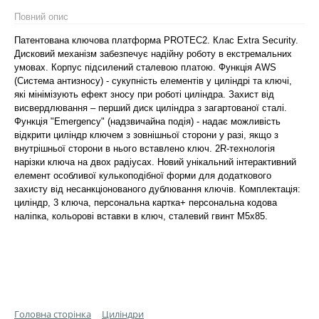
Повний опис
Патентована ключова платформа PROTEC2. Клас Extra Security.
Дисковий механізм забезпечує надійну роботу в екстремальних
умовах. Корпус підсилений сталевою платою. Функція AWS
(Система антизносу) - сукупність елементів у циліндрі та ключі,
які мінімізують ефект зносу при роботі циліндра. Захист від
висвердлювання – перший диск циліндра з загартованої сталі.
Функція "Emergency" (надзвичайна подія) - надає можливість
відкрити циліндр ключем з зовнішньої сторони у разі, якщо з
внутрішньої сторони в нього вставлено ключ. 2R-технологія
нарізки ключа на двох радіусах. Новий унікальний інтерактивний
елемент особливої кулькоподібної форми для додаткового
захисту від несанкціонованого дублювання ключів. Комплектація:
циліндр, 3 ключа, персональна картка+ персональна кодова
наліпка, кольорові вставки в ключ, сталевий гвинт М5х85.
Головна сторінка
Циліндри