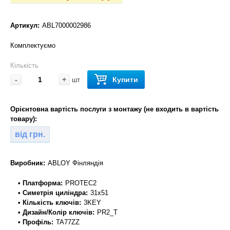
Артикул:
ABL7000002986
Комплектуємо
Кількість
-
+
Купити
шт
Орієнтовна вартість послуги з монтажу (не входить в вартість
товару):
від грн.
Виробник:
ABLOY Фінляндія
• Платформа:
PROTEC2
• Симетрія циліндра:
31x51
• Кількість ключів:
3KEY
• Дизайн/Колір ключів:
PR2_T
• Профіль:
TA77ZZ