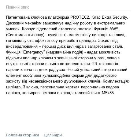
Повний опис
Патентована ключова платформа PROTEC2. Клас Extra Security.
Дисковий механізм забезпечує надійну роботу в екстремальних
умовах. Корпус підсилений сталевою платою. Функція AWS
(Система антизносу) - сукупність елементів у циліндрі та ключі,
які мінімізують ефект зносу при роботі циліндра. Захист від
висвердлювання – перший диск циліндра з загартованої сталі.
Функція "Emergency" (надзвичайна подія) - надає можливість
відкрити циліндр ключем з зовнішньої сторони у разі, якщо з
внутрішньої сторони в нього вставлено ключ. 2R-технологія
нарізки ключа на двох радіусах. Новий унікальний інтерактивний
елемент особливої кулькоподібної форми для додаткового
захисту від несанкціонованого дублювання ключів. Комплектація:
циліндр, 3 ключа, персональна картка+ персональна кодова
наліпка, кольорові вставки в ключ, сталевий гвинт М5х85.
Головна сторінка
Циліндри