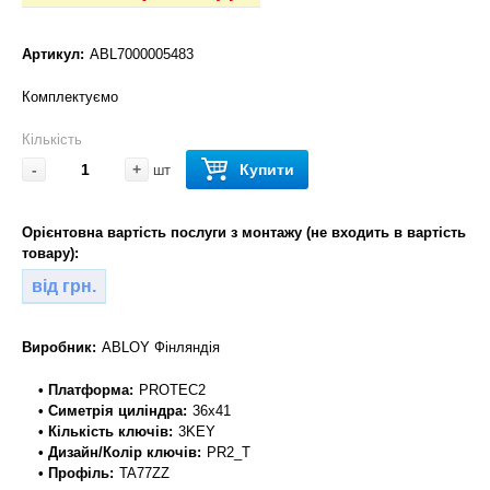
Артикул:
ABL7000005483
Комплектуємо
Кількість
-
+
Купити
шт
Орієнтовна вартість послуги з монтажу (не входить в вартість
товару):
від грн.
Виробник:
ABLOY Фінляндія
• Платформа:
PROTEC2
• Симетрія циліндра:
36x41
• Кількість ключів:
3KEY
• Дизайн/Колір ключів:
PR2_T
• Профіль:
TA77ZZ