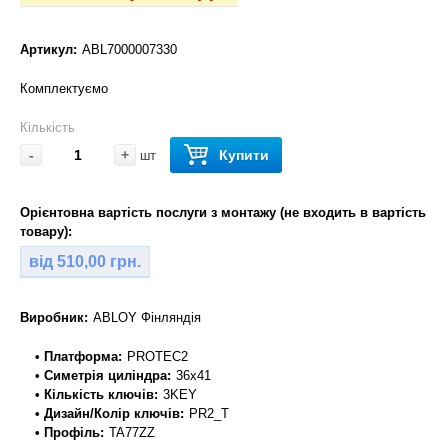
Артикул:
ABL7000007330
Комплектуємо
Кількість
-
+
Купити
шт
Орієнтовна вартість послуги з монтажу (не входить в вартість
товару):
від 510,00 грн.
Виробник:
ABLOY Фінляндія
• Платформа:
PROTEC2
• Симетрія циліндра:
36x41
• Кількість ключів:
3KEY
• Дизайн/Колір ключів:
PR2_T
• Профіль:
TA77ZZ