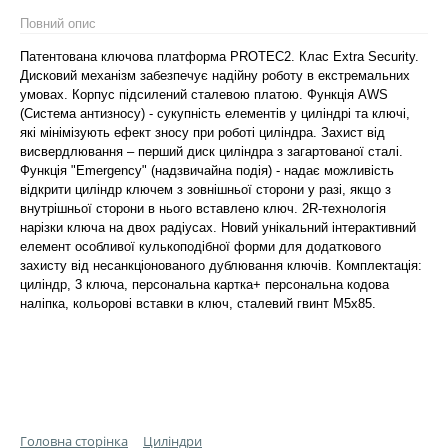
Повний опис
Патентована ключова платформа PROTEC2. Клас Extra Security.
Дисковий механізм забезпечує надійну роботу в екстремальних
умовах. Корпус підсилений сталевою платою. Функція AWS
(Система антизносу) - сукупність елементів у циліндрі та ключі,
які мінімізують ефект зносу при роботі циліндра. Захист від
висвердлювання – перший диск циліндра з загартованої сталі.
Функція "Emergency" (надзвичайна подія) - надає можливість
відкрити циліндр ключем з зовнішньої сторони у разі, якщо з
внутрішньої сторони в нього вставлено ключ. 2R-технологія
нарізки ключа на двох радіусах. Новий унікальний інтерактивний
елемент особливої кулькоподібної форми для додаткового
захисту від несанкціонованого дублювання ключів. Комплектація:
циліндр, 3 ключа, персональна картка+ персональна кодова
наліпка, кольорові вставки в ключ, сталевий гвинт М5х85.
Головна сторінка
Циліндри