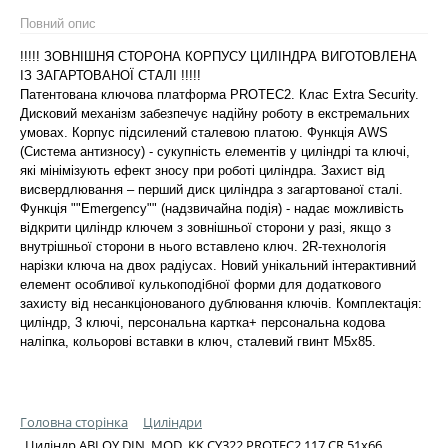
Повний опис
!!!!! ЗОВНІШНЯ СТОРОНА КОРПУСУ ЦИЛІНДРА ВИГОТОВЛЕНА
ІЗ ЗАГАРТОВАНОЇ СТАЛІ !!!!!
Патентована ключова платформа PROTEC2. Клас Extra Security.
Дисковий механізм забезпечує надійну роботу в екстремальних
умовах. Корпус підсилений сталевою платою. Функція AWS
(Система антизносу) - сукупність елементів у циліндрі та ключі,
які мінімізують ефект зносу при роботі циліндра. Захист від
висвердлювання – перший диск циліндра з загартованої сталі.
Функція ""Emergency"" (надзвичайна подія) - надає можливість
відкрити циліндр ключем з зовнішньої сторони у разі, якщо з
внутрішньої сторони в нього вставлено ключ. 2R-технологія
нарізки ключа на двох радіусах. Новий унікальний інтерактивний
елемент особливої кулькоподібної форми для додаткового
захисту від несанкціонованого дублювання ключів. Комплектація:
циліндр, 3 ключі, персональна картка+ персональна кодова
наліпка, кольорові вставки в ключ, сталевий гвинт М5х85.
Головна сторінка
Циліндри
Циліндр ABLOY DIN_MOD_KK CY322 PROTEC2 117 CR 51x66