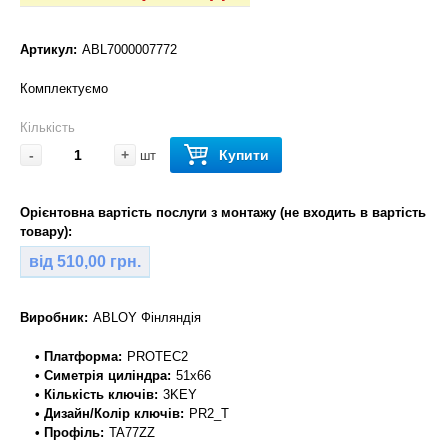
Артикул:
ABL7000007772
Комплектуємо
Кількість
-
+
Купити
шт
Орієнтовна вартість послуги з монтажу (не входить в вартість
товару):
від 510,00 грн.
Виробник:
ABLOY Фінляндія
• Платформа:
PROTEC2
• Симетрія циліндра:
51x66
• Кількість ключів:
3KEY
• Дизайн/Колір ключів:
PR2_T
• Профіль:
TA77ZZ