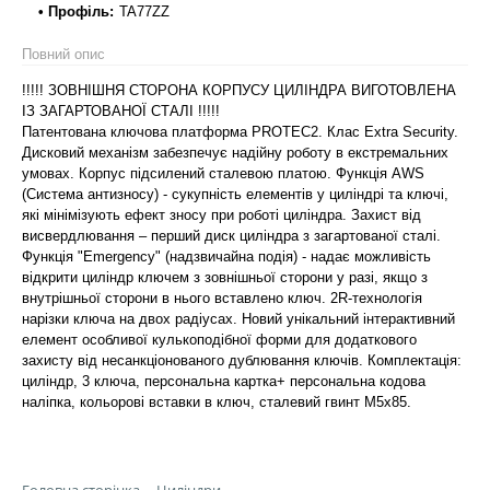
• Профіль:
TA77ZZ
Повний опис
!!!!! ЗОВНІШНЯ СТОРОНА КОРПУСУ ЦИЛІНДРА ВИГОТОВЛЕНА
ІЗ ЗАГАРТОВАНОЇ СТАЛІ !!!!!
Патентована ключова платформа PROTEC2. Клас Extra Security.
Дисковий механізм забезпечує надійну роботу в екстремальних
умовах. Корпус підсилений сталевою платою. Функція AWS
(Система антизносу) - сукупність елементів у циліндрі та ключі,
які мінімізують ефект зносу при роботі циліндра. Захист від
висвердлювання – перший диск циліндра з загартованої сталі.
Функція "Emergency" (надзвичайна подія) - надає можливість
відкрити циліндр ключем з зовнішньої сторони у разі, якщо з
внутрішньої сторони в нього вставлено ключ. 2R-технологія
нарізки ключа на двох радіусах. Новий унікальний інтерактивний
елемент особливої кулькоподібної форми для додаткового
захисту від несанкціонованого дублювання ключів. Комплектація:
циліндр, 3 ключа, персональна картка+ персональна кодова
наліпка, кольорові вставки в ключ, сталевий гвинт М5х85.
Головна сторінка
Циліндри