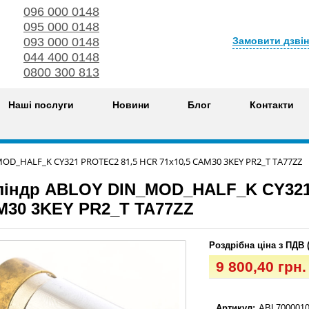
096 000 0148
095 000 0148
Замовити дзві
093 000 0148
044 400 0148
0800 300 813
Наші послуги
Новини
Блог
Контакти
OD_HALF_K CY321 PROTEC2 81,5 HCR 71x10,5 CAM30 3KEY PR2_T TA77ZZ
індр ABLOY DIN_MOD_HALF_K CY321 
30 3KEY PR2_T TA77ZZ
Роздрібна ціна з ПДВ 
9 800,40 грн
Артикул:
ABL7000010