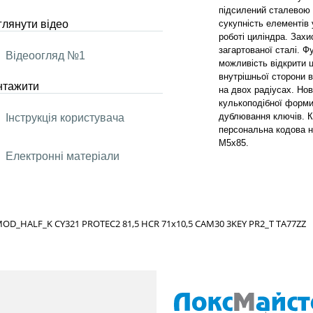
підсилений сталевою 
лянути відео
сукупність елементів 
роботі циліндра. Зах
загартованої сталі. Ф
Відеоогляд №1
можливість відкрити ц
внутрішньої сторони в
нтажити
на двох радіусах. Но
кулькоподібної форми
дублювання ключів. К
Інструкція користувача
персональна кодова на
М5х85.
Електронні матеріали
OD_HALF_K CY321 PROTEC2 81,5 HCR 71x10,5 CAM30 3KEY PR2_T TA77ZZ