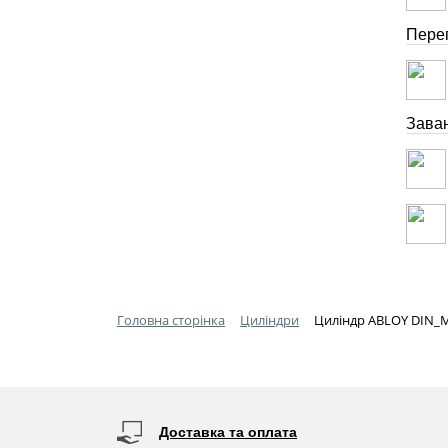
Перег
Зава
Головна сторінка
Циліндри
Циліндр ABLOY DIN_M
Доставка та оплата