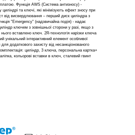
платою. Функція AWS (Система антизносу) -
у циліндрі та ключі, які мінімізують ефект зносу при
ист від висвердлювання – перший диск циліндра з
ункція "Emergency" (надзвичайна подія) - надає
иліндр ключем з зовнішньої сторони у разі, якщо з
 нього вставлено ключ. 2R-технологія нарізки ключа
вий унікальний інтерактивний елемент особливої
 для додаткового захисту від несанкціонованого
омплектація: циліндр, 3 ключа, персональна картка+
ліпка, кольорові вставки в ключ, сталевий гвинт