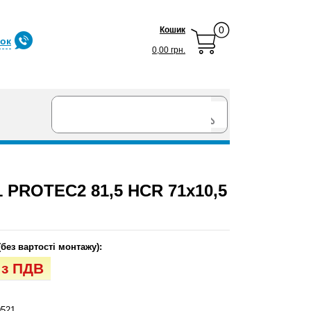
0
Кошик
нок
0,00 грн.
PROTEC2 81,5 HCR 71x10,5
(без вартості монтажу):
. з ПДВ
521