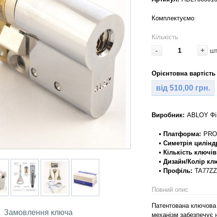
Комплектуємо
Кількість
-
+
ш
Орієнтовна вартість 
від 510,00 грн.
Виробник:
ABLOY Фі
• Платформа:
PRO
• Симетрія цилінд
• Кількість ключів
• Дизайн/Колір кл
• Профіль:
TA77ZZ
Повний опис
Патентована ключова 
Замовлення ключа
механізм забезпечує 