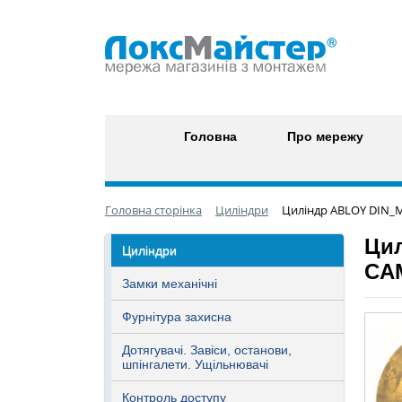
Головна
Про мережу
Головна сторінка
Циліндри
Циліндр ABLOY DIN_M
Цил
Циліндри
CAM
Замки механічні
Фурнітура захисна
Дотягувачі. Завіси, останови,
шпінгалети. Ущільнювачі
Контроль доступу