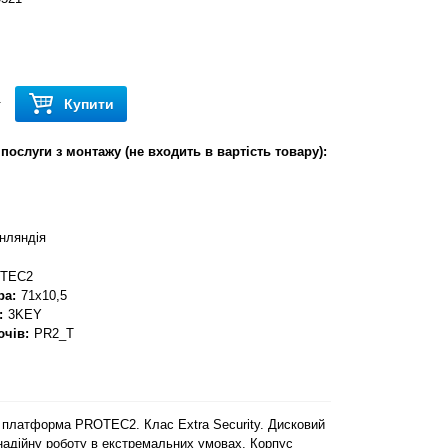
Купити
т
послуги з монтажу (не входить в вартість товару):
нляндія
TEC2
ра:
71x10,5
:
3KEY
ючів:
PR2_T
платформа PROTEC2. Клас Extra Security. Дисковий
надійну роботу в екстремальних умовах. Корпус