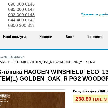
096 000 0148
095 000 0148
Замовити дзві
093 000 0148
044 400 0148
0800 300 813
Наші послуги
Новини
Блог
Контакти
тушуючі маркери
тий 89L-5 LOTEM(L) GOLDEN_OAK_R PG2 WOODGRAIN_V 0,200мм
-плівка HAOGEN WINSHIELD_ECO_132
TEM(L) GOLDEN_OAK_R PG2 WOODGR
Роздрібна ціна з ПДВ 
268,80 грн. 