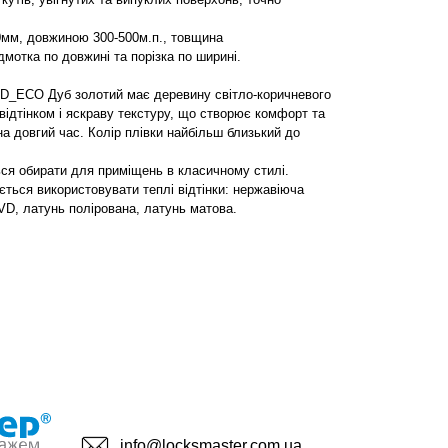
мм, довжиною 300-500м.п., товщина
мотка по довжині та порізка по ширині.
D_ECO Дуб золотий має деревину світло-коричневого
відтінком і яскраву текстуру, що створює комфорт та
на довгий час. Колір плівки найбільш близький до
ся обирати для приміщень в класичному стилі.
ється використовувати теплі відтінки: нержавіюча
VD, латунь полірована, латунь матова.
info@locksmaster.com.ua