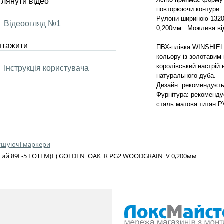
лянути відео
повторюючи контури.
Рулони шириною 1320
Відеоогляд №1
0,200мм. Можлива від
нтажити
ПВХ-плівка WINSHIEL
кольору із золотавим 
королівський настрій 
Інструкція користувача
натурального дуба.
Дизайн: рекомендуєть
Фурнітура: рекоменду
сталь матова титан P
тушуючі маркери
тий 89L-5 LOTEM(L) GOLDEN_OAK_R PG2 WOODGRAIN_V 0,200мм