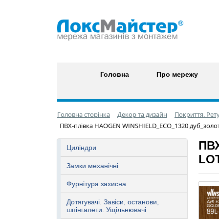
Головна
Про мережу
Головна сторінка
Декор та дизайн
Покриття. Ре
ПВХ-плівка HAOGEN WINSHIELD_ECO_1320 дуб_золо
ПВХ
Циліндри
LO
Замки механічні
Фурнітура захисна
Дотягувачі. Завіси, останови,
шпінгалети. Ущільнювачі