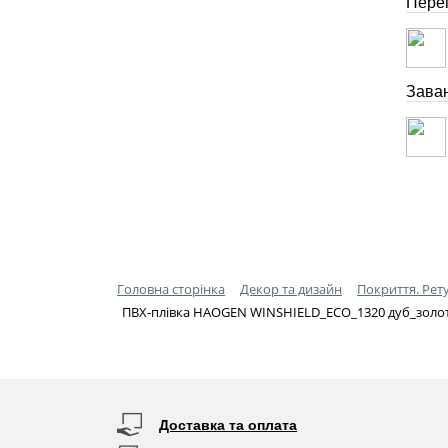
Перег
Зава
Головна сторінка
Декор та дизайн
Покриття. Ре
ПВХ-плівка HAOGEN WINSHIELD_ECO_1320 дуб_золо
Доставка та оплата