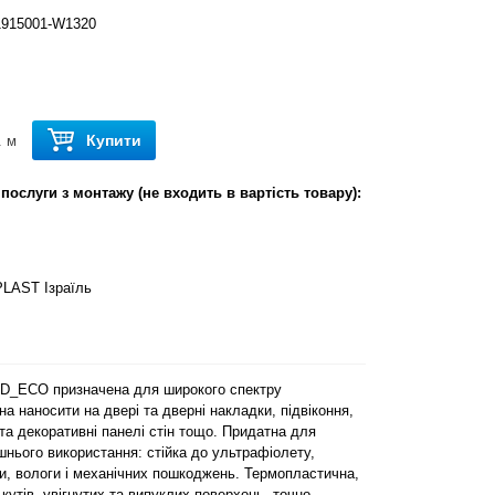
915001-W1320
Купити
. м
послуги з монтажу (не входить в вартість товару):
AST Ізраїль
D_ECO призначена для широкого спектру
на наносити на двері та дверні накладки, підвіконня,
 та декоративні панелі стін тощо. Придатна для
шнього використання: стійка до ультрафіолету,
и, вологи і механічних пошкоджень. Термопластична,
утів, увігнутих та випуклих поверхонь, точно