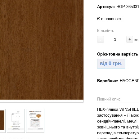
Артикул:
HGP-365331
Є в наявності
Кількість
-
+
кв
Орієнтовна вартість 
від 0 грн.
Виробник:
HAOGENPL
Повний опис
ПВХ-плівка WINSHIEL
застосування – її мож
сендвіч-панелі, меблі
зовнішнього та внутрі
перепадів температур
легко приймає форму к