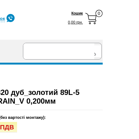
0
Кошик
нок
0,00 грн.
0 дуб_золотий 89L-5
AIN_V 0,200мм
(без вартості монтажу):
з ПДВ