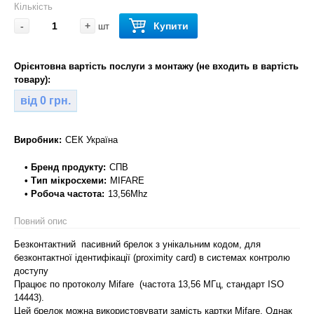
Кількість
-
+
Купити
шт
Орієнтовна вартість послуги з монтажу (не входить в вартість
товару):
від 0 грн.
Виробник:
СЕК Україна
• Бренд продукту:
СПВ
• Тип мікросхеми:
MIFARE
• Робоча частота:
13,56Mhz
Повний опис
Безконтактний пасивний брелок з унікальним кодом, для
безконтактної ідентифікації (proximity card) в системах контролю
доступу
Працює по протоколу Mifare (частота 13,56 МГц, стандарт ISO
14443).
Цей брелок можна використовувати замість картки Mifare. Однак