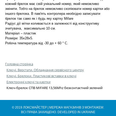
кожний брелок має свій унікальний номер, який неможливо
змінити. Тобто на брелок неможливо скопіювати номер картки або
іншого брелока. В пам'ять контролера необхідно записувати
брелок так само як і будь яку картку Mifare
Радіус дії мітки коливається в залежності від конструктиву
зчитувача, максимально 10 см.
Матеріал – пластик
Розміри: 35x28x5.
Робоча температура від -30 до + 60 ° C.
Головна сторінка
Ключі. Верстати. Обладнання сервісного центру
Ключі. Брелоки. Пластикові вставки в ключі
Електронні ключі та картки
Ключ-брелок СПВ MIFARE 13,56Mhz безконтактний зелений
© 2019 ЛОКСМАЙСТЕР | МЕРЕЖА МАГАЗИНІВ З МОНТАЖЕМ.
ВСІ ПРАВА ЗАХИЩЕНО. DEVELOPED IN UKRAINE