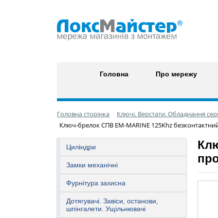
Головна
Про мережу
Головна сторінка
Ключі. Верстати. Обладнання сер
Ключ-брелок СПВ EM-MARINE 125Khz безконтактни
Клю
Циліндри
про
Замки механічні
Фурнітура захисна
Дотягувачі. Завіси, останови,
шпінгалети. Ущільнювачі