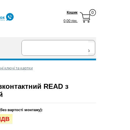
0
Кошик
нок
0,00 грн.
ні ключі та картки
зконтактний READ з
й
(без вартості монтажу):
 ПДВ