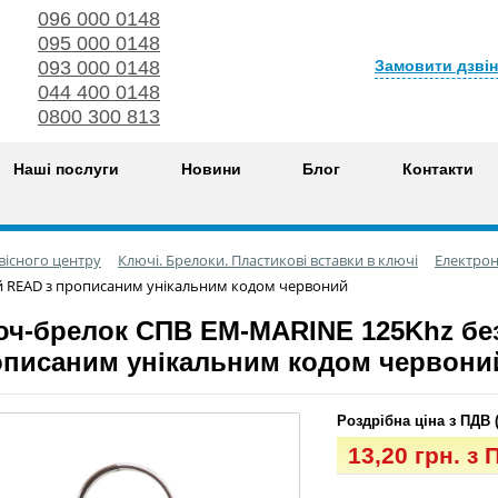
096 000 0148
095 000 0148
Замовити дзві
093 000 0148
044 400 0148
0800 300 813
Наші послуги
Новини
Блог
Контакти
вісного центру
Ключі. Брелоки. Пластикові вставки в ключі
Електрон
й READ з прописаним унікальним кодом червоний
ч-брелок СПВ EM-MARINE 125Khz бе
писаним унікальним кодом червони
Роздрібна ціна з ПДВ 
13,20 грн. з