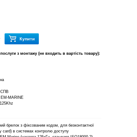
Купити
т
послуги з монтажу (не входить в вартість товару):
на
СПВ
EM-MARINE
125Khz
ий брелок з фіксованим кодом, для безконтактної
ity card) в системах контролю доступу
EM-Marine (частота 125кГц, стандарт ISO18000-2).