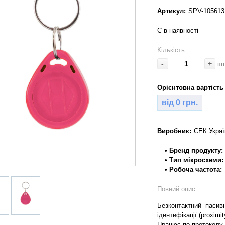
Артикул:
SPV-105613
Є в наявності
Кількість
-
+
ш
Орієнтовна вартість 
від 0 грн.
Виробник:
СЕК Украї
• Бренд продукту:
• Тип мікросхеми:
• Робоча частота:
Повний опис
Безконтактний пасивн
ідентифікації (proxim
Працює по протоколу 