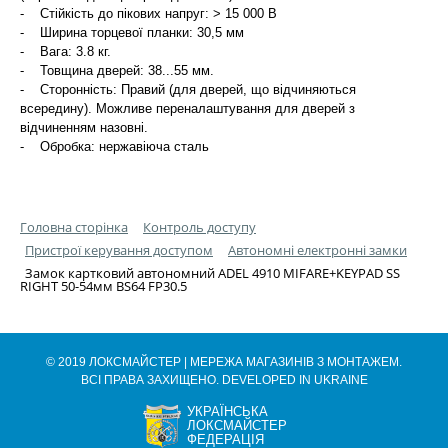
- Стійкість до пікових напруг: > 15 000 В
- Ширина торцевої планки: 30,5 мм
- Вага: 3.8 кг.
- Товщина дверей: 38...55 мм.
- Сторонність: Правий (для дверей, що відчиняються
всередину). Можливе переналаштування для дверей з
відчиненням назовні.
- Обробка: нержавіюча сталь
Головна сторінка
Контроль доступу
Пристрої керування доступом
Автономні електронні замки
Замок картковий автономний ADEL 4910 MIFARE+KEYPAD SS
RIGHT 50-54мм BS64 FP30.5
© 2019 ЛОКСМАЙСТЕР | МЕРЕЖА МАГАЗИНІВ З МОНТАЖЕМ.
ВСІ ПРАВА ЗАХИЩЕНО. DEVELOPED IN UKRAINE
УКРАЇНСЬКА
ЛОКСМАЙСТЕР
ФЕДЕРАЦІЯ