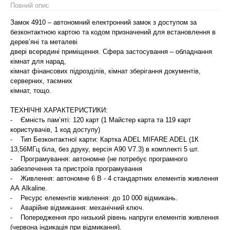
Повний опис
Замок 4910 – автономний електронний замок з доступом за
безконтактною картою та кодом призначений для встановлення в
дерев’яні та металеві
двері всередині приміщення. Сфера застосування – обладнання
кімнат для нарад,
кімнат фінансових підрозділів, кімнат зберігання документів,
серверних, таємних
кімнат, тощо.
ТЕХНІЧНІ ХАРАКТЕРИСТИКИ:
- Ємність пам’яті: 120 карт (1 Майстер карта та 119 карт
користувачів, 1 код доступу)
- Тип Безконтактної карти: Картка ADEL MIFARE ADEL (1К
13,56МГц біла, без друку, версія A90 V7.3) в комплекті 5 шт.
- Програмування: автономне (не потребує програмного
забезпечення та пристроїв програмування
- Живлення: автономне 6 В - 4 стандартних елементів живлення
АА Аlkaline.
- Ресурс елементів живлення: до 10 000 відмикань.
- Аварійне відмикання: механічний ключ.
- Попередження про низький рівень напруги елементів живлення
(червона індикація при відмикання).