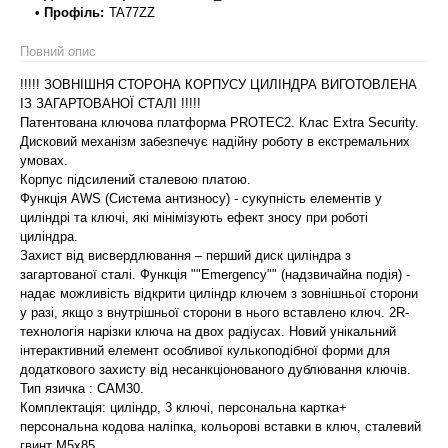
• Профіль:
TA77ZZ
Повний опис
!!!!! ЗОВНІШНЯ СТОРОНА КОРПУСУ ЦИЛІНДРА ВИГОТОВЛЕНА
ІЗ ЗАГАРТОВАНОЇ СТАЛІ !!!!!
Патентована ключова платформа PROTEC2. Клас Extra Security.
Дисковий механізм забезпечує надійну роботу в екстремальних
умовах.
Корпус підсилений сталевою платою.
Функція AWS (Система антизносу) - сукупність елементів у
циліндрі та ключі, які мінімізують ефект зносу при роботі
циліндра.
Захист від висвердлювання – перший диск циліндра з
загартованої сталі. Функція ""Emergency"" (надзвичайна подія) -
надає можливість відкрити циліндр ключем з зовнішньої сторони
у разі, якщо з внутрішньої сторони в нього вставлено ключ. 2R-
технологія нарізки ключа на двох радіусах. Новий унікальний
інтерактивний елемент особливої кулькоподібної форми для
додаткового захисту від несанкціонованого дублювання ключів.
Тип язичка : САМ30.
Комплектація: циліндр, 3 ключі, персональна картка+
персональна кодова наліпка, кольорові вставки в ключ, сталевий
гвинт М5х85.