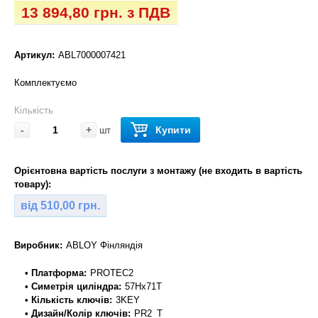
13 894,80 грн. з ПДВ
Артикул:
ABL7000007421
Комплектуємо
Кількість
-
+
Купити
шт
Орієнтовна вартість послуги з монтажу (не входить в вартість
товару):
від 510,00 грн.
Виробник:
ABLOY Фінляндія
• Платформа:
PROTEC2
• Симетрія циліндра:
57Hx71T
• Кількість ключів:
3KEY
• Дизайн/Колір ключів:
PR2_T